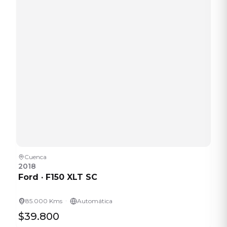
Cuenca
2018
Ford
·
F150 XLT SC
·
85.000 Kms
Automática
$39.800